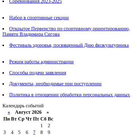
Соревнования 2023-2025
Анонсы
Набор в спортивные секции
Открытое Первенство по спортивному ориентированию,
Памяти Владимира Сигова
Фестиваль здоровья, посвященный Дню физкультурника
Родителям
Режим работы администрации
Способы подачи заявления
Документы, необходимые при поступлении
Политика в отношении обработки персональных данных
Календарь событий
«
Август 2026 »
Пн
Вт
Ср
Чт
Пт
Сб
Вс
1
2
3
4
5
6
7
8
9