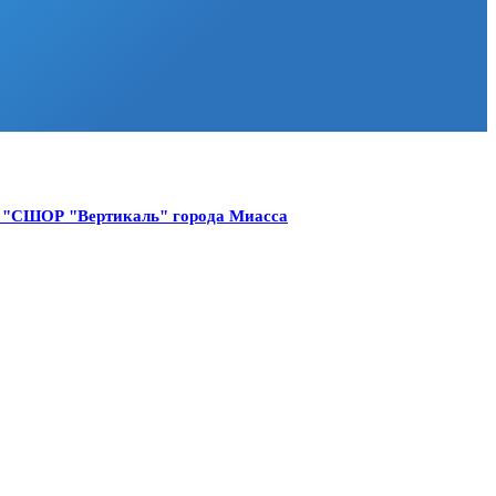
О "СШОР "Вертикаль" города Миасса