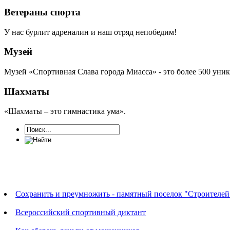
Ветераны спорта
У нас бурлит адреналин и наш отряд непобедим!
Музей
Музей «Спортивная Слава города Миасса» - это более 500 уни
Шахматы
«Шахматы – это гимнастика ума».
Новости
Сохранить и преумножить - памятный поселок "Строителей
Всероссийский спортивный диктант