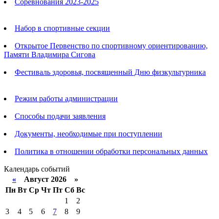
Соревнования 2023-2025
Анонсы
Набор в спортивные секции
Открытое Первенство по спортивному ориентированию,
Памяти Владимира Сигова
Фестиваль здоровья, посвященный Дню физкультурника
Родителям
Режим работы администрации
Способы подачи заявления
Документы, необходимые при поступлении
Политика в отношении обработки персональных данных
Календарь событий
«
Август 2026 »
Пн
Вт
Ср
Чт
Пт
Сб
Вс
1
2
3
4
5
6
7
8
9