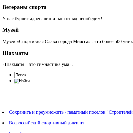
Ветераны спорта
У нас бурлит адреналин и наш отряд непобедим!
Музей
Музей «Спортивная Слава города Миасса» - это более 500 уни
Шахматы
«Шахматы – это гимнастика ума».
Новости
Сохранить и преумножить - памятный поселок "Строителей
Всероссийский спортивный диктант