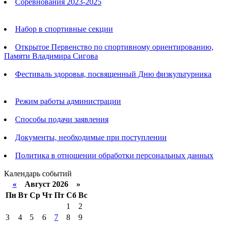
Соревнования 2023-2025
Анонсы
Набор в спортивные секции
Открытое Первенство по спортивному ориентированию,
Памяти Владимира Сигова
Фестиваль здоровья, посвященный Дню физкультурника
Родителям
Режим работы администрации
Способы подачи заявления
Документы, необходимые при поступлении
Политика в отношении обработки персональных данных
Календарь событий
«
Август 2026 »
Пн
Вт
Ср
Чт
Пт
Сб
Вс
1
2
3
4
5
6
7
8
9