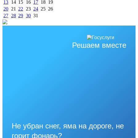
13
14
15
16
17
18
19
20
21
22
23
24
25
26
27
28
29
30
31
Решаем вместе
Не убран снег, яма на дороге, не
горит фонарь?