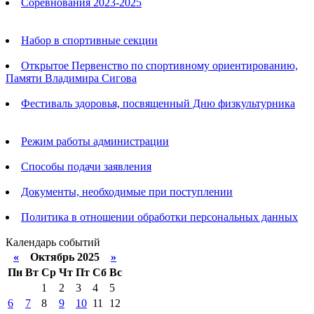
Соревнования 2023-2025
Анонсы
Набор в спортивные секции
Открытое Первенство по спортивному ориентированию,
Памяти Владимира Сигова
Фестиваль здоровья, посвященный Дню физкультурника
Родителям
Режим работы администрации
Способы подачи заявления
Документы, необходимые при поступлении
Политика в отношении обработки персональных данных
Календарь событий
«
Октябрь 2025
»
Пн
Вт
Ср
Чт
Пт
Сб
Вс
1
2
3
4
5
6
7
8
9
10
11
12