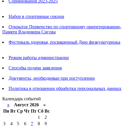
Соревнования 2023-2025
Анонсы
Набор в спортивные секции
Открытое Первенство по спортивному ориентированию,
Памяти Владимира Сигова
Фестиваль здоровья, посвященный Дню физкультурника
Родителям
Режим работы администрации
Способы подачи заявления
Документы, необходимые при поступлении
Политика в отношении обработки персональных данных
Календарь событий
«
Август 2026 »
Пн
Вт
Ср
Чт
Пт
Сб
Вс
1
2
3
4
5
6
7
8
9