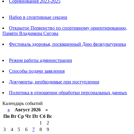
Соревнования 2023-2025
Анонсы
Набор в спортивные секции
Открытое Первенство по спортивному ориентированию,
Памяти Владимира Сигова
Фестиваль здоровья, посвященный Дню физкультурника
Родителям
Режим работы администрации
Способы подачи заявления
Документы, необходимые при поступлении
Политика в отношении обработки персональных данных
Календарь событий
«
Август 2026 »
Пн
Вт
Ср
Чт
Пт
Сб
Вс
1
2
3
4
5
6
7
8
9