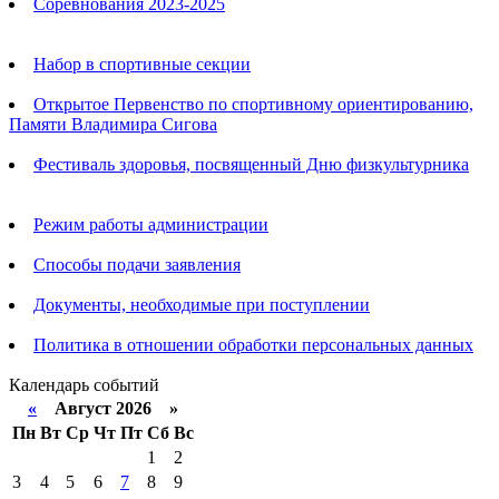
Соревнования 2023-2025
Анонсы
Набор в спортивные секции
Открытое Первенство по спортивному ориентированию,
Памяти Владимира Сигова
Фестиваль здоровья, посвященный Дню физкультурника
Родителям
Режим работы администрации
Способы подачи заявления
Документы, необходимые при поступлении
Политика в отношении обработки персональных данных
Календарь событий
«
Август 2026 »
Пн
Вт
Ср
Чт
Пт
Сб
Вс
1
2
3
4
5
6
7
8
9