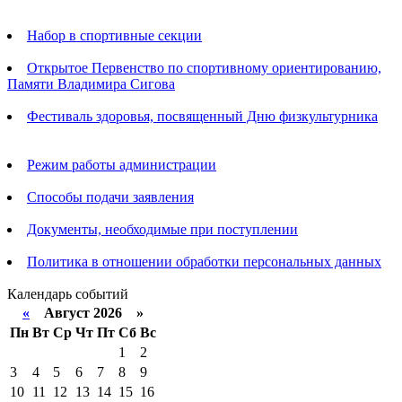
Анонсы
Набор в спортивные секции
Открытое Первенство по спортивному ориентированию,
Памяти Владимира Сигова
Фестиваль здоровья, посвященный Дню физкультурника
Родителям
Режим работы администрации
Способы подачи заявления
Документы, необходимые при поступлении
Политика в отношении обработки персональных данных
Календарь событий
«
Август 2026 »
Пн
Вт
Ср
Чт
Пт
Сб
Вс
1
2
3
4
5
6
7
8
9
10
11
12
13
14
15
16