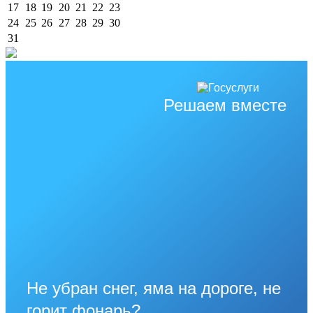
17
18
19
20
21
22
23
24
25
26
27
28
29
30
31
Решаем вместе
Не убран снег, яма на дороге, не
горит фонарь?