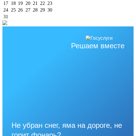
17
18
19
20
21
22
23
24
25
26
27
28
29
30
31
Решаем вместе
Не убран снег, яма на дороге, не
горит фонарь?