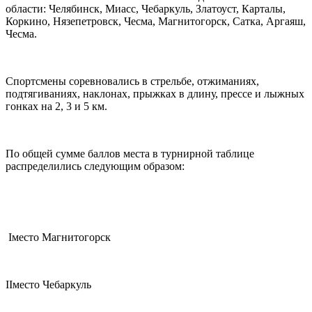
области: Челябинск, Миасс, Чебаркуль, Златоуст, Карталы,
Коркино, Нязепетровск, Чесма, Магнитогорск, Сатка, Аргаяш,
Чесма.
Спортсмены соревновались в стрельбе, отжиманиях,
подтягиваниях, наклонах, прыжках в длину, прессе и лыжных
гонках на 2, 3 и 5 км.
По общей сумме баллов места в турнирной таблице
распределились следующим образом:
I
место Магнитогорск
II
место Чебаркуль