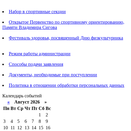
Анонсы
Набор в спортивные секции
Открытое Первенство по спортивному ориентированию,
Памяти Владимира Сигова
Фестиваль здоровья, посвященный Дню физкультурника
Родителям
Режим работы администрации
Способы подачи заявления
Документы, необходимые при поступлении
Политика в отношении обработки персональных данных
Календарь событий
«
Август 2026 »
Пн
Вт
Ср
Чт
Пт
Сб
Вс
1
2
3
4
5
6
7
8
9
10
11
12
13
14
15
16