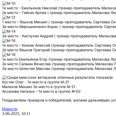
М-10
1е место - Емельянов Николай (тренер-преподаватель Малах
2е место – Гайсин Артем ( тренер-преподаватель Малахова Л
М-12
1 место – Языков Михаил ( тренер-преподаватель Сергеева Ок
3е место Мирошниченко Борис ( тренер-преподаватель Серге
М-14
3е место - Кислухин Андрей ( тренер-преподаватель Малахов
М-16
1е место – Конкин Алексей (тренер-преподаватель Сергеева О
2е место Языков Григорий (тренер-преподаватель Сергеева О
М-18
1е место Емельянов Егор (тренер-преподаватель Малахова Л
2е место Салмин Вячеслав (тренер-преподаватель Малахова 
3е место Шляхтин Максим (тренер-преподаватель Малахова 
Среди миасских ветеранов отличные результаты показали:
Костин Олег - 1е место в группе М-21
Малахов Михаил 3е место в группе М-21
Аксенова Наталья – 1е место в группе Ж-50
Поздравляем призеров и победителей, желаем дальнейших ус
Новости
3-06-2025, 10:11