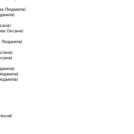
ова Людмила)
юдмила)
сана)
ева Оксана)
а Людмила)
ксана)
ксана)
юдмила)
Людмила)
Людмила)
пехов!