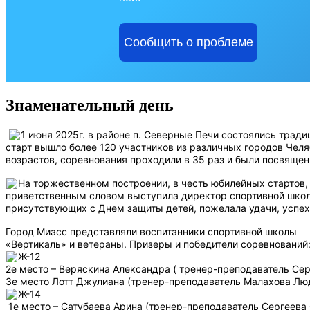
Сообщить о проблеме
Знаменательный день
1 июня 2025г. в районе п. Северные Печи состоялись тра
старт вышло более 120 участников из различных городов Челя
возрастов, соревнования проходили в 35 раз и были посвящен
На торжественном построении, в честь юбилейных стартов, 
приветственным словом выступила директор спортивной школ
присутствующих с Днем защиты детей, пожелала удачи, успех
Город Миасс представляли воспитанники спортивной школы
«Вертикаль» и ветераны. Призеры и победители соревнований
Ж-12
2е место – Веряскина Александра ( тренер-преподаватель Се
3е место Лотт Джулиана (тренер-преподаватель Малахова Лю
Ж-14
1е место – Сатубаева Арина (тренер-преподаватель Сергеева