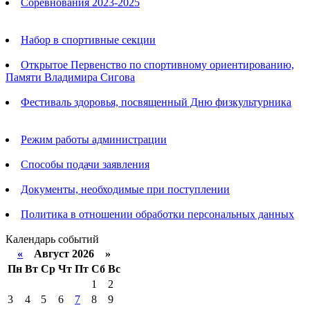
Соревнования 2023-2025
Анонсы
Набор в спортивные секции
Открытое Первенство по спортивному ориентированию,
Памяти Владимира Сигова
Фестиваль здоровья, посвященный Дню физкультурника
Родителям
Режим работы администрации
Способы подачи заявления
Документы, необходимые при поступлении
Политика в отношении обработки персональных данных
Календарь событий
«
Август 2026 »
Пн
Вт
Ср
Чт
Пт
Сб
Вс
1
2
3
4
5
6
7
8
9