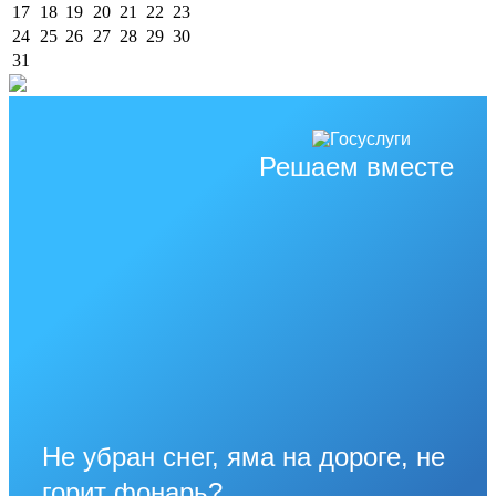
17
18
19
20
21
22
23
24
25
26
27
28
29
30
31
Решаем вместе
Не убран снег, яма на дороге, не
горит фонарь?