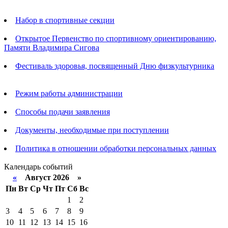
Анонсы
Набор в спортивные секции
Открытое Первенство по спортивному ориентированию,
Памяти Владимира Сигова
Фестиваль здоровья, посвященный Дню физкультурника
Родителям
Режим работы администрации
Способы подачи заявления
Документы, необходимые при поступлении
Политика в отношении обработки персональных данных
Календарь событий
«
Август 2026 »
Пн
Вт
Ср
Чт
Пт
Сб
Вс
1
2
3
4
5
6
7
8
9
10
11
12
13
14
15
16