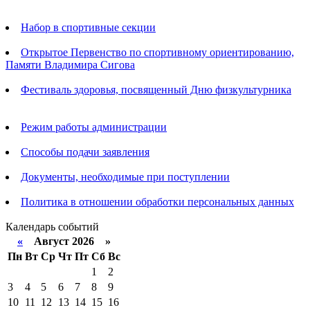
Анонсы
Набор в спортивные секции
Открытое Первенство по спортивному ориентированию,
Памяти Владимира Сигова
Фестиваль здоровья, посвященный Дню физкультурника
Родителям
Режим работы администрации
Способы подачи заявления
Документы, необходимые при поступлении
Политика в отношении обработки персональных данных
Календарь событий
«
Август 2026 »
Пн
Вт
Ср
Чт
Пт
Сб
Вс
1
2
3
4
5
6
7
8
9
10
11
12
13
14
15
16