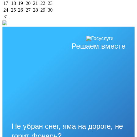
17
18
19
20
21
22
23
24
25
26
27
28
29
30
31
Решаем вместе
Не убран снег, яма на дороге, не
горит фонарь?