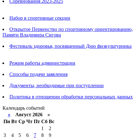
Соревнования 2023-2025
Анонсы
Набор в спортивные секции
Открытое Первенство по спортивному ориентированию,
Памяти Владимира Сигова
Фестиваль здоровья, посвященный Дню физкультурника
Родителям
Режим работы администрации
Способы подачи заявления
Документы, необходимые при поступлении
Политика в отношении обработки персональных данных
Календарь событий
«
Август 2026 »
Пн
Вт
Ср
Чт
Пт
Сб
Вс
1
2
3
4
5
6
7
8
9