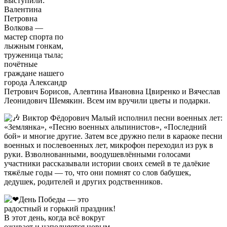
выступили:
Валентина
Петровна
Волкова —
мастер спорта по
лыжным гонкам,
труженица тыла;
почётные
граждане нашего
города Александр
Петрович Борисов, Алевтина Ивановна Цвиренко и Вячеслав
Леонидович Шемякин. Всем им вручили цветы и подарки.
Виктор Фёдорович Малый исполнил песни военных лет:
«Землянка», «Песню военных альпинистов», «Последний
бой» и многие другие. Затем все дружно пели в караоке песни
военных и послевоенных лет, микрофон переходил из рук в
руки. Взволнованными, воодушевлёнными голосами
участники рассказывали истории своих семей в те далёкие
тяжёлые годы — то, что они помнят со слов бабушек,
дедушек, родителей и других родственников.
День Победы — это
радостный и горький праздник!
В этот день, когда всё вокруг
оживает и наполняется новым