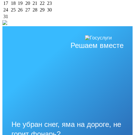
17
18
19
20
21
22
23
24
25
26
27
28
29
30
31
Решаем вместе
Не убран снег, яма на дороге, не
горит фонарь?