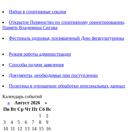
Анонсы
Набор в спортивные секции
Открытое Первенство по спортивному ориентированию,
Памяти Владимира Сигова
Фестиваль здоровья, посвященный Дню физкультурника
Родителям
Режим работы администрации
Способы подачи заявления
Документы, необходимые при поступлении
Политика в отношении обработки персональных данных
Календарь событий
«
Август 2026 »
Пн
Вт
Ср
Чт
Пт
Сб
Вс
1
2
3
4
5
6
7
8
9
10
11
12
13
14
15
16