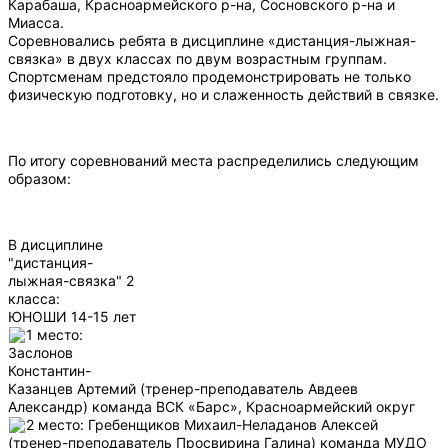
Карабаша, Красноармейского р-на, Сосновского р-на и
Миасса.
Соревновались ребята в дисциплине «дистанция-лыжная-
связка» в двух классах по двум возрастным группам.
Спортсменам предстояло продемонстрировать не только
физическую подготовку, но и слаженность действий в связке.
По итогу соревнований места распределились следующим
образом:
В дисциплине
"дистанция-
лыжная-связка" 2
класса:
ЮНОШИ 14-15 лет
1 место:
Заслонов
Константин-
Казанцев Артемий (тренер-преподаватель Авдеев
Александр) команда ВСК «Барс», Красноармейский округ
2 место: Гребенщиков Михаил-Неладанов Алексей
(тренер-преподаватель Просвирина Галина) команда МУДО