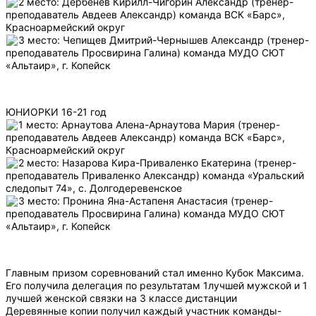
2 место: Дербенёв Кирилл-Чигорин Александр (тренер-
преподаватель Авдеев Александр) команда ВСК «Барс»,
Красноармейский округ
3 место: Чепищев Дмитрий-Чернышев Александр (тренер-
преподаватель Просвирина Галина) команда МУДО СЮТ
«Альтаир», г. Копейск
ЮНИОРКИ 16-21 год
1 место: Арнаутова Алена-Арнаутова Мария (тренер-
преподаватель Авдеев Александр) команда ВСК «Барс»,
Красноармейский округ
2 место: Назарова Кира-Приваленко Екатерина (тренер-
преподаватель Приваленко Александр) команда «Уральский
следопыт 74», с. Долгодеревенское
3 место: Пронина Яна-Астапеня Анастасия (тренер-
преподаватель Просвирина Галина) команда МУДО СЮТ
«Альтаир», г. Копейск
Главным призом соревнований стал именно Кубок Максима.
Его получила делегация по результатам 1лучшей мужской и 1
лучшей женской связки на 3 классе дистанции
Деревянные копии получил каждый участник команды-