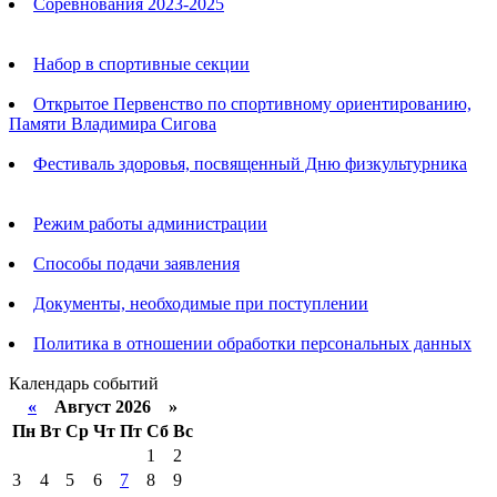
Соревнования 2023-2025
Анонсы
Набор в спортивные секции
Открытое Первенство по спортивному ориентированию,
Памяти Владимира Сигова
Фестиваль здоровья, посвященный Дню физкультурника
Родителям
Режим работы администрации
Способы подачи заявления
Документы, необходимые при поступлении
Политика в отношении обработки персональных данных
Календарь событий
«
Август 2026 »
Пн
Вт
Ср
Чт
Пт
Сб
Вс
1
2
3
4
5
6
7
8
9