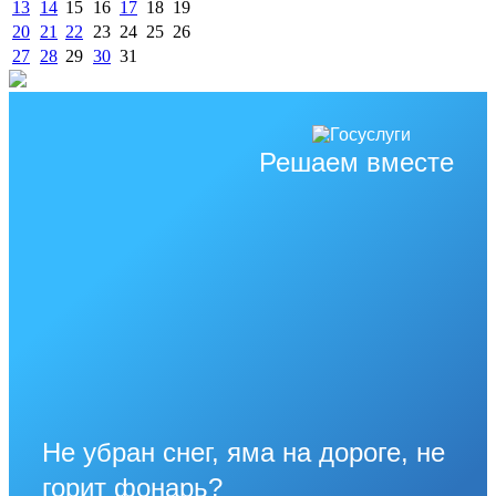
13
14
15
16
17
18
19
20
21
22
23
24
25
26
27
28
29
30
31
Решаем вместе
Не убран снег, яма на дороге, не
горит фонарь?