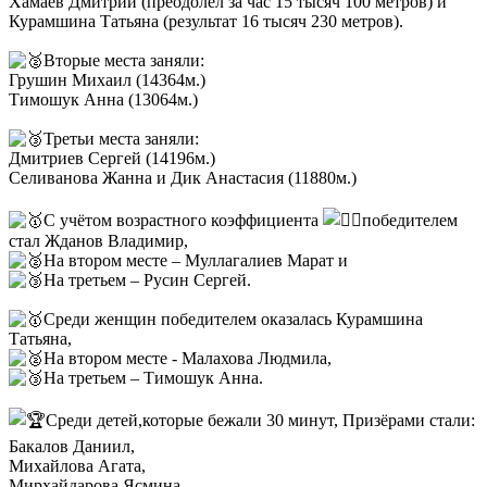
Хамаев Дмитрий (преодолел за час 15 тысяч 100 метров) и
Курамшина Татьяна (результат 16 тысяч 230 метров).
Вторые места заняли:
Грушин Михаил (14364м.)
Тимошук Анна (13064м.)
Третьи места заняли:
Дмитриев Сергей (14196м.)
Селиванова Жанна и Дик Анастасия (11880м.)
С учётом возрастного коэффициента
победителем
стал Жданов Владимир,
На втором месте – Муллагалиев Марат и
На третьем – Русин Сергей.
Среди женщин победителем оказалась Курамшина
Татьяна,
На втором месте - Малахова Людмила,
На третьем – Тимошук Анна.
Среди детей,которые бежали 30 минут, Призёрами стали:
Бакалов Даниил,
Михайлова Агата,
Мирхайдарова Ясмина,