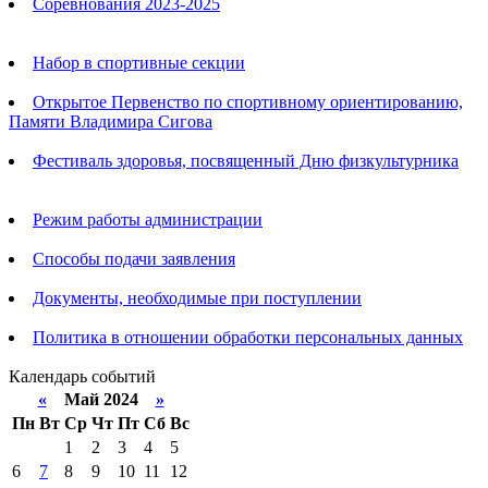
Соревнования 2023-2025
Анонсы
Набор в спортивные секции
Открытое Первенство по спортивному ориентированию,
Памяти Владимира Сигова
Фестиваль здоровья, посвященный Дню физкультурника
Родителям
Режим работы администрации
Способы подачи заявления
Документы, необходимые при поступлении
Политика в отношении обработки персональных данных
Календарь событий
«
Май 2024
»
Пн
Вт
Ср
Чт
Пт
Сб
Вс
1
2
3
4
5
6
7
8
9
10
11
12