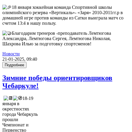
18 января хоккейная команда Спортивной школы
олимпийского резерва «Вертикаль»- «Заря» 2010-2011гг.р в
домашней игре против команды из Сатки выиграла матч со
счетом 13:4 в нашу пользу.
Благодарим тренеров -преподаватель Лемтюгова
Александра, Лемтюгова Сергея, Лемтюгова Николая,
Шахрова Илью за подготовку спортсменов!
Новости
21-01-2025, 09:40
Подробнее
Зимние победы ориентировщиков
Чебаркуле!
18-19
января в
окрестностях
города Чебаркуль
прошли
Чемпионат и
Первенство