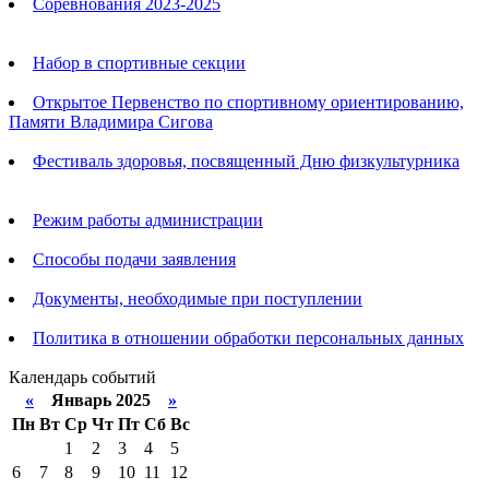
Соревнования 2023-2025
Анонсы
Набор в спортивные секции
Открытое Первенство по спортивному ориентированию,
Памяти Владимира Сигова
Фестиваль здоровья, посвященный Дню физкультурника
Родителям
Режим работы администрации
Способы подачи заявления
Документы, необходимые при поступлении
Политика в отношении обработки персональных данных
Календарь событий
«
Январь 2025
»
Пн
Вт
Ср
Чт
Пт
Сб
Вс
1
2
3
4
5
6
7
8
9
10
11
12