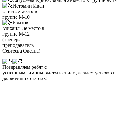
Сатубаева Арина, заняла 2е место в группе Ж-14
Истомин Иван,
занял 2е место в
группе М-10
Языков
Михаил- 3е место в
группе М-12
(тренер-
преподаватель
Сергеева Оксана).
Поздравляем ребят с
успешным зимним выступлением, желаем успехов в
дальнейших стартах!