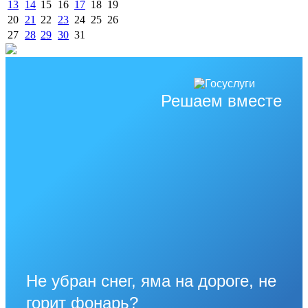
13
14
15
16
17
18
19
20
21
22
23
24
25
26
27
28
29
30
31
Решаем вместе
Не убран снег, яма на дороге, не
горит фонарь?