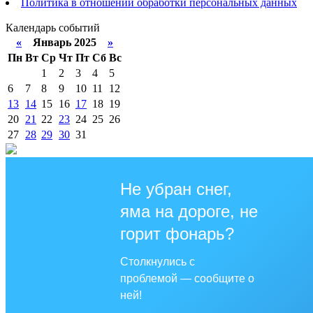
Политика в отношении обработки персональных данных
Календарь событий
«
Январь 2025
»
Пн
Вт
Ср
Чт
Пт
Сб
Вс
1
2
3
4
5
6
7
8
9
10
11
12
13
14
15
16
17
18
19
20
21
22
23
24
25
26
27
28
29
30
31
Не убран снег,
яма на дороге, не
горит фонарь?
Столкнулись с
проблемой — сообщите о
ней!