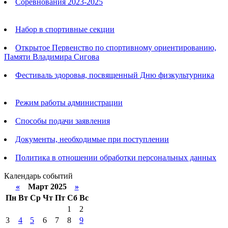
Соревнования 2023-2025
Анонсы
Набор в спортивные секции
Открытое Первенство по спортивному ориентированию,
Памяти Владимира Сигова
Фестиваль здоровья, посвященный Дню физкультурника
Родителям
Режим работы администрации
Способы подачи заявления
Документы, необходимые при поступлении
Политика в отношении обработки персональных данных
Календарь событий
«
Март 2025
»
Пн
Вт
Ср
Чт
Пт
Сб
Вс
1
2
3
4
5
6
7
8
9