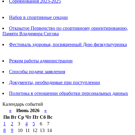
Соревнования 2023-2025
Анонсы
Набор в спортивные секции
Открытое Первенство по спортивному ориентированию,
Памяти Владимира Сигова
Фестиваль здоровья, посвященный Дню физкультурника
Родителям
Режим работы администрации
Способы подачи заявления
Документы, необходимые при поступлении
Политика в отношении обработки персональных данных
Календарь событий
«
Июнь 2026
»
Пн
Вт
Ср
Чт
Пт
Сб
Вс
1
2
3
4
5
6
7
8
9
10
11
12
13
14