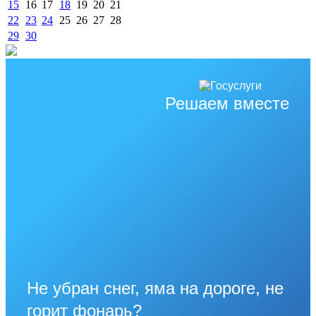
15
16
17
18
19
20
21
22
23
24
25
26
27
28
29
30
Решаем вместе
Не убран снег, яма на дороге, не
горит фонарь?