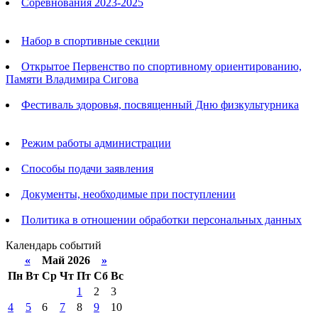
Соревнования 2023-2025
Анонсы
Набор в спортивные секции
Открытое Первенство по спортивному ориентированию,
Памяти Владимира Сигова
Фестиваль здоровья, посвященный Дню физкультурника
Родителям
Режим работы администрации
Способы подачи заявления
Документы, необходимые при поступлении
Политика в отношении обработки персональных данных
Календарь событий
«
Май 2026
»
Пн
Вт
Ср
Чт
Пт
Сб
Вс
1
2
3
4
5
6
7
8
9
10