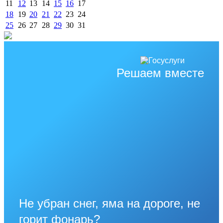
11
12
13
14
15
16
17
18
19
20
21
22
23
24
25
26
27
28
29
30
31
Решаем вместе
Не убран снег, яма на дороге, не
горит фонарь?