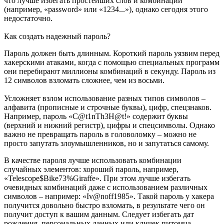
что лучше избегать простейших слов и комбинаций
(например, «password» или «1234...»), однако сегодня этого
недостаточно.
Как создать надежный пароль?
Пароль должен быть длинным. Короткий пароль уязвим перед
хакерскими атаками, когда с помощью специальных программ
они перебирают миллионы комбинаций в секунду. Пароль из
12 символов взломать сложнее, чем из восьми.
Усложняет взлом использование разных типов символов –
алфавита (прописные и строчные буквы), цифр, спецзнаков.
Например, пароль «C@t1nTh3H@t!» содержит буквы
(верхний и нижний регистр), цифры и спецсимволы. Однако
важно не превращать пароль в головоломку – можно не
просто запутать злоумышленников, но и запутаться самому.
В качестве пароля лучше использовать комбинации
случайных элементов: хороший пароль, например,
«Telescope$Bike73%Giraffe». При этом лучше избегать
очевидных комбинаций даже с использованием различных
символов – например: «Iv@noff1985». Такой пароль у хакера
получится довольно быстро взломать, в результате чего он
получит доступ к вашим данным. Следует избегать дат
рождения, персональных данных или кличек питомца.