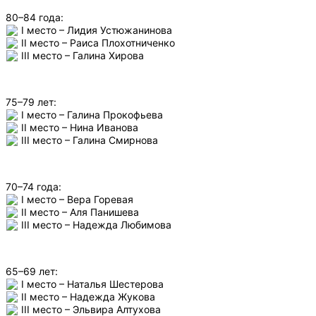
80–84 года:
I место – Лидия Устюжанинова
II место – Раиса Плохотниченко
III место – Галина Хирова
75–79 лет:
I место – Галина Прокофьева
II место – Нина Иванова
III место – Галина Смирнова
70–74 года:
I место – Вера Горевая
II место – Аля Панишева
III место – Надежда Любимова
65–69 лет:
I место – Наталья Шестерова
II место – Надежда Жукова
III место – Эльвира Алтухова