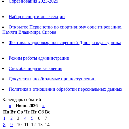
Соревнования 2023-2025
Анонсы
Набор в спортивные секции
Открытое Первенство по спортивному ориентированию,
Памяти Владимира Сигова
Фестиваль здоровья, посвященный Дню физкультурника
Родителям
Режим работы администрации
Способы подачи заявления
Документы, необходимые при поступлении
Политика в отношении обработки персональных данных
Календарь событий
«
Июнь 2026
»
Пн
Вт
Ср
Чт
Пт
Сб
Вс
1
2
3
4
5
6
7
8
9
10
11
12
13
14