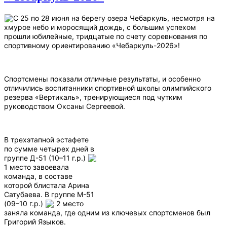
С 25 по 28 июня на берегу озера Чебаркуль, несмотря на
хмурое небо и моросящий дождь, с большим успехом
прошли юбилейные, тридцатые по счету соревнования по
спортивному ориентированию «Чебаркуль-2026»!
Спортсмены показали отличные результаты, и особенно
отличились воспитанники спортивной школы олимпийского
резерва «Вертикаль», тренирующиеся под чутким
руководством Оксаны Сергеевой.
В трехэтапной эстафете
по сумме четырех дней в
группе Д-51 (10–11 г.р.)
1 место завоевала
команда, в составе
которой блистала Арина
Сатубаева. В группе М-51
(09–10 г.р.)
2 место
заняла команда, где одним из ключевых спортсменов был
Григорий Языков.