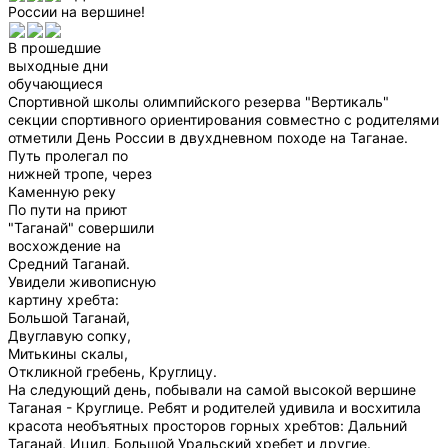
России на вершине!
В прошедшие
выходные дни
обучающиеся
Спортивной школы олимпийского резерва "Вертикаль"
секции спортивного ориентирования совместно с родителями
отметили День России в двухдневном походе на Таганае.
Путь пролегал по
нижней тропе, через
Каменную реку
По пути на приют
"Таганай" совершили
восхождение на
Средний Таганай.
Увидели живописную
картину хребта:
Большой Таганай,
Двуглавую сопку,
Митькины скалы,
Откликной гребень, Круглицу.
На следующий день, побывали на самой высокой вершине
Таганая - Круглице. Ребят и родителей удивила и восхитила
красота необъятных просторов горных хребтов: Дальний
Таганай, Ицил, Большой Уральский хребет и другие.