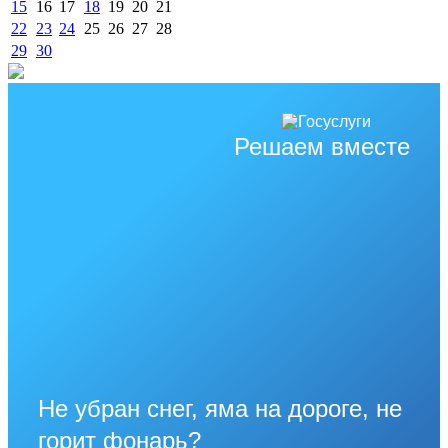
15
16
17
18
19
20
21
22
23
24
25
26
27
28
29
30
Решаем вместе
Не убран снег, яма на дороге, не
горит фонарь?