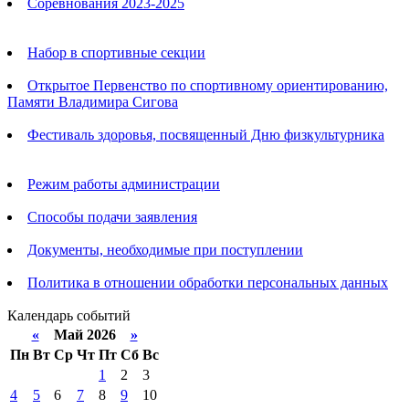
Соревнования 2023-2025
Анонсы
Набор в спортивные секции
Открытое Первенство по спортивному ориентированию,
Памяти Владимира Сигова
Фестиваль здоровья, посвященный Дню физкультурника
Родителям
Режим работы администрации
Способы подачи заявления
Документы, необходимые при поступлении
Политика в отношении обработки персональных данных
Календарь событий
«
Май 2026
»
Пн
Вт
Ср
Чт
Пт
Сб
Вс
1
2
3
4
5
6
7
8
9
10