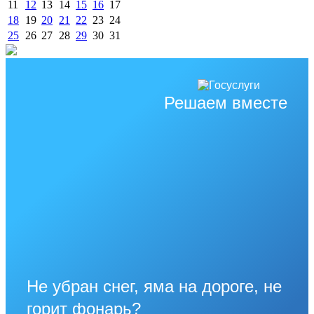
11
12
13
14
15
16
17
18
19
20
21
22
23
24
25
26
27
28
29
30
31
Решаем вместе
Не убран снег, яма на дороге, не
горит фонарь?