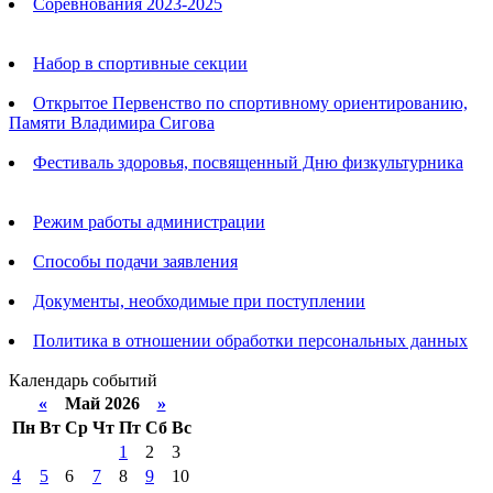
Соревнования 2023-2025
Анонсы
Набор в спортивные секции
Открытое Первенство по спортивному ориентированию,
Памяти Владимира Сигова
Фестиваль здоровья, посвященный Дню физкультурника
Родителям
Режим работы администрации
Способы подачи заявления
Документы, необходимые при поступлении
Политика в отношении обработки персональных данных
Календарь событий
«
Май 2026
»
Пн
Вт
Ср
Чт
Пт
Сб
Вс
1
2
3
4
5
6
7
8
9
10