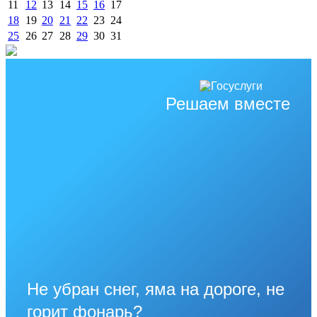
11
12
13
14
15
16
17
18
19
20
21
22
23
24
25
26
27
28
29
30
31
Решаем вместе
Не убран снег, яма на дороге, не
горит фонарь?